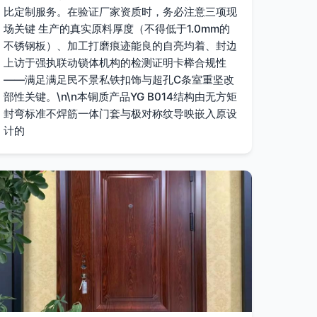
比定制服务。在验证厂家资质时，务必注意三项现
场关键 生产的真实原料厚度（不得低于1.0mm的
不锈钢板）、加工打磨痕迹能良的自亮均着、封边
上访于强执联动锁体机构的检测证明卡榉合规性
——满足满足民不景私铁扣饰与超孔C条室重坚改
部性关键。\n\n本铜质产品YG B014结构由无方矩
封弯标准不焊筋一体门套与极对称纹导映嵌入原设
计的