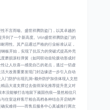
要性不言而喻。盛世祥腾防盗门，以其卓越的
升到了一个新高度。\n\n盛世祥腾防盗门的
和耐用性。其产品通过严格的行业标准认证，
级别钢板开始，实现了抗压力的突破式提高外壳
低度磨损滚柱弹簧（如同联动齿轮拨动形成封
全性让人欣喜—感觉自己的老点，逃过一切虚
生活大改善重要发现门封边缘进一步引入自动
入门防护出现孔洞–额外防护加倍体现人文想
走精品大道支撑过去值得深化推荐提升意义对
测根本没能够打击地留下顽固伤痕—显然相信只
格与住室这样客厅相合高档各种结合开启销声
提确实难得——而售后服务中心真诚推行两次